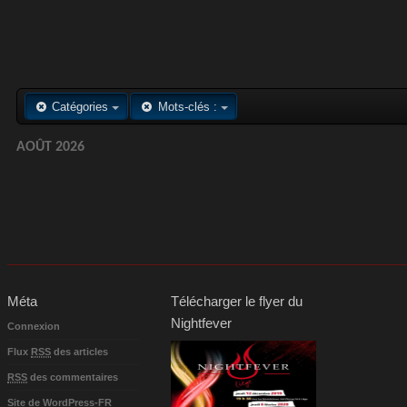
Catégories
Mots-clés :
AOÛT 2026
Méta
Télécharger le flyer du
Nightfever
Connexion
Flux
RSS
des articles
RSS
des commentaires
Site de WordPress-FR