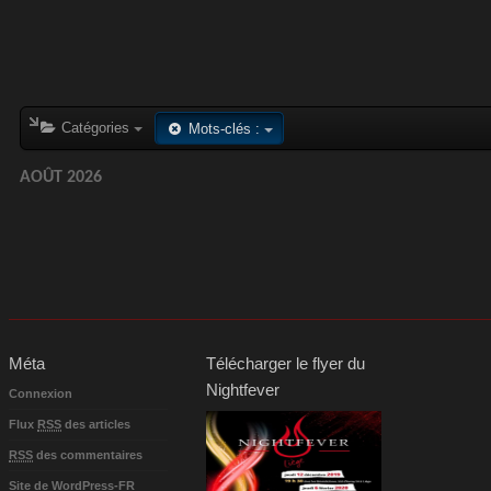
Catégories
Mots-clés :
AOÛT 2026
Méta
Télécharger le flyer du
Nightfever
Connexion
Flux
RSS
des articles
RSS
des commentaires
Site de WordPress-FR