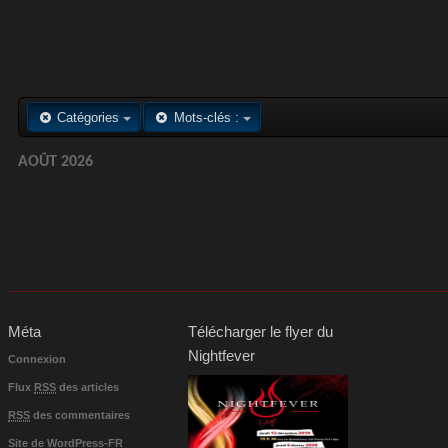
Catégories
Mots-clés :
AOÛT 2026
Méta
Télécharger le flyer du
Nightfever
Connexion
Flux
RSS
des articles
RSS
des commentaires
Site de WordPress-FR