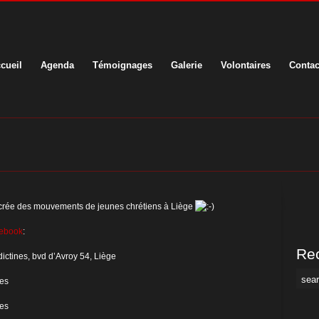
cueil
Agenda
Témoignages
Galerie
Volontaires
Contac
acrée des mouvements de jeunes chrétiens à Liège
cebook
:
Rec
ctines, bvd d’Avroy 54, Liège
nes
nes