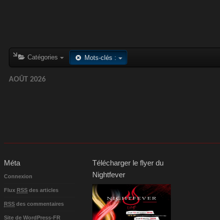
Catégories
Mots-clés :
AOÛT 2026
Méta
Télécharger le flyer du
Nightfever
Connexion
Flux
RSS
des articles
RSS
des commentaires
Site de WordPress-FR