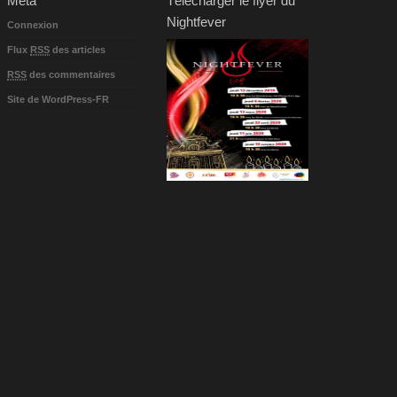
Méta
Télécharger le flyer du
Nightfever
Connexion
Flux
RSS
des articles
RSS
des commentaires
Site de WordPress-FR