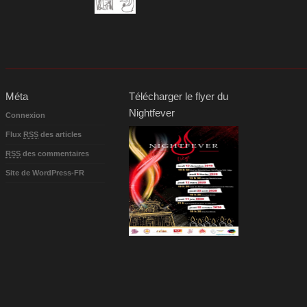
Méta
Télécharger le flyer du
Nightfever
Connexion
Flux
RSS
des articles
RSS
des commentaires
Site de WordPress-FR