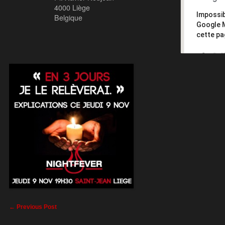
4000 Liège
Impossib
Belgique
Google 
cette pa
Ce site 
appartien
←
Previous Post